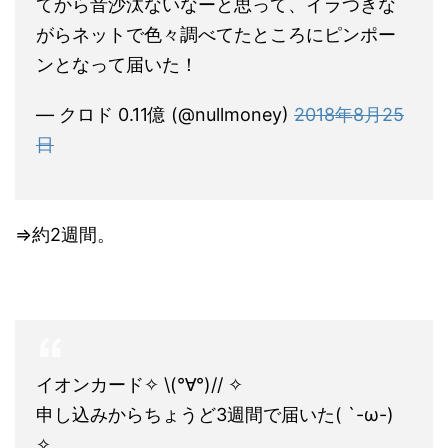
てから音沙汰ないなーと思って、イラつきな
がらネットで色々調べてたところにピンポー
ンとなって届いた！
— クロド 0.11億 (@nullmoney)
2018年8月25
日
⇒約2週間。
イオンカード✧ \(°∀°)// ✧
申し込みからちょうど3週間で届いた( `-ω-)ゞ
✧