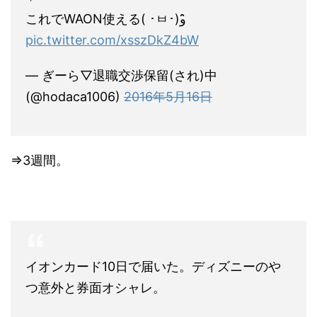
これでWAON使える( ･ㅂ･)و ̑̑
pic.twitter.com/xsszDkZ4bW
— ぎーら▽退職交渉保留(され)中
(@hodaca1006)
2016年5月16日
⇒3週間。
イオンカード10日で届いた。ディズニーのや
つ意外と券面オシャレ。