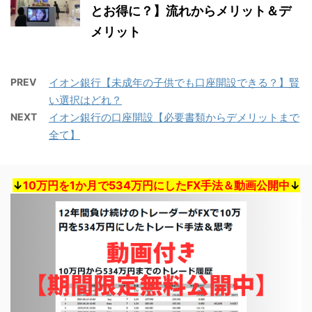
とお得に？】流れからメリット＆デ
メリット
PREV
イオン銀行【未成年の子供でも口座開設できる？】賢
い選択はどれ？
NEXT
イオン銀行の口座開設【必要書類からデメリットまで
全て】
↓
10万円を1か月で534万円にしたFX手法＆動画公開中
↓