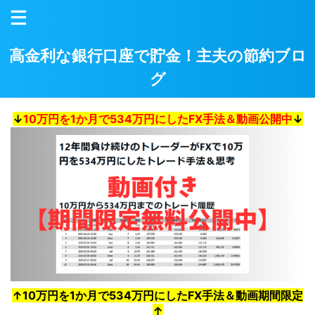
高金利な銀行口座で貯金！主夫の節約ブロ
グ
↓
10万円を1か月で534万円にしたFX手法＆動画公開中
↓
↑10万円を1か月で534万円にしたFX手法＆動画期間限定
↑