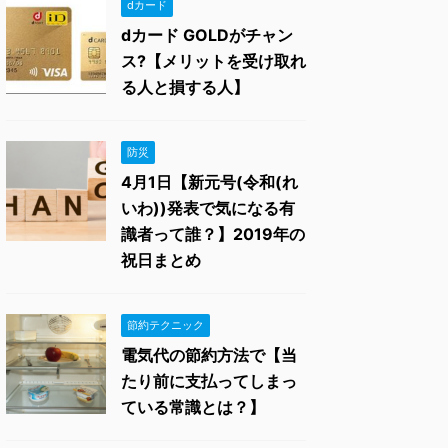
dカード
dカード GOLDがチャン
ス?【メリットを受け取れ
る人と損する人】
防災
4月1日【新元号(令和(れ
いわ))発表で気になる有
識者って誰？】2019年の
祝日まとめ
節約テクニック
電気代の節約方法で【当
たり前に支払ってしまっ
ている常識とは？】