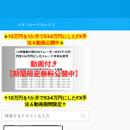
イオンカードセレクト
↓
10万円を1か月で534万円にしたFX手
法＆動画公開中
↓
↑10万円を1か月で534万円にしたFX手
法＆動画期間限定↑