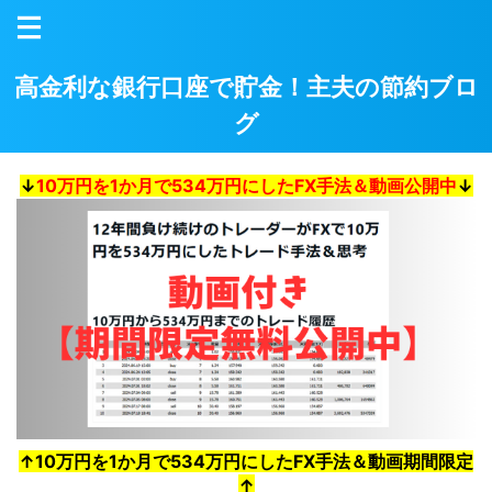
高金利な銀行口座で貯金！主夫の節約ブロ
グ
↓
10万円を1か月で534万円にしたFX手法＆動画公開中
↓
↑10万円を1か月で534万円にしたFX手法＆動画期間限定
↑