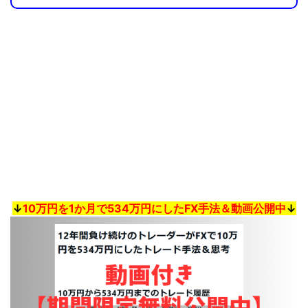
↓
10万円を1か月で534万円にしたFX手法＆動画公開中
↓