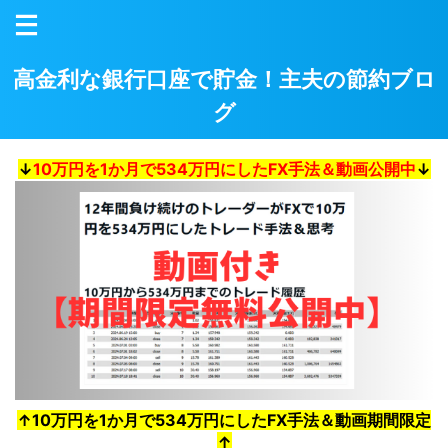
高金利な銀行口座で貯金！主夫の節約ブロ
グ
↓
10万円を1か月で534万円にしたFX手法＆動画公開中
↓
↑10万円を1か月で534万円にしたFX手法＆動画期間限定
↑