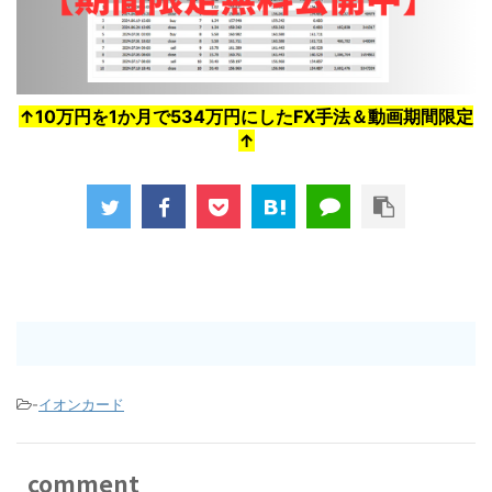
↑10万円を1か月で534万円にしたFX手法＆動画期間限定
↑
-
イオンカード
comment