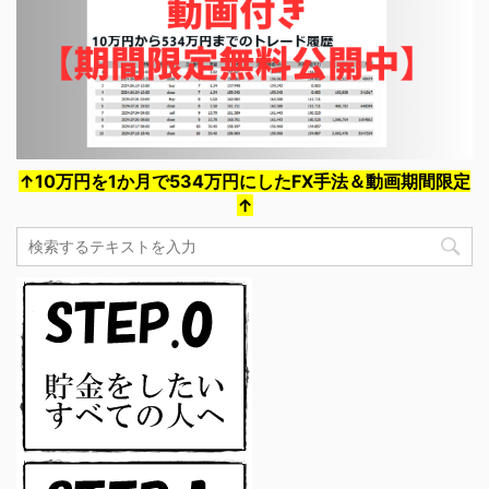
↑10万円を1か月で534万円にしたFX手法＆動画期間限定
↑