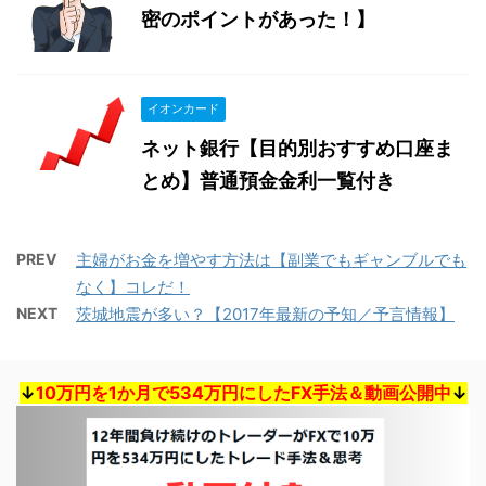
密のポイントがあった！】
イオンカード
ネット銀行【目的別おすすめ口座ま
とめ】普通預金金利一覧付き
PREV
主婦がお金を増やす方法は【副業でもギャンブルでも
なく】コレだ！
NEXT
茨城地震が多い？【2017年最新の予知／予言情報】
↓
10万円を1か月で534万円にしたFX手法＆動画公開中
↓