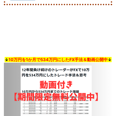
↓
10万円を1か月で534万円にしたFX手法＆動画公開中
↓