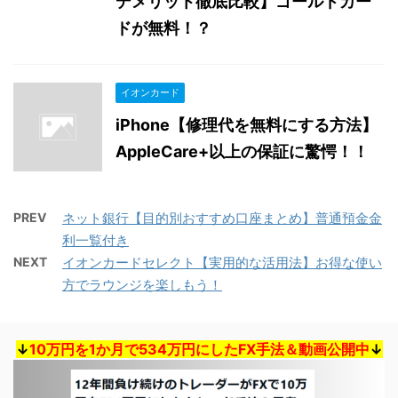
デメリット徹底比較】ゴールドカー
ドが無料！？
イオンカード
iPhone【修理代を無料にする方法】
AppleCare+以上の保証に驚愕！！
PREV
ネット銀行【目的別おすすめ口座まとめ】普通預金金
利一覧付き
NEXT
イオンカードセレクト【実用的な活用法】お得な使い
方でラウンジを楽しもう！
↓
10万円を1か月で534万円にしたFX手法＆動画公開中
↓