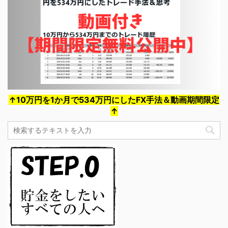
↑10万円を1か月で534万円にしたFX手法＆動画期間限定
↑