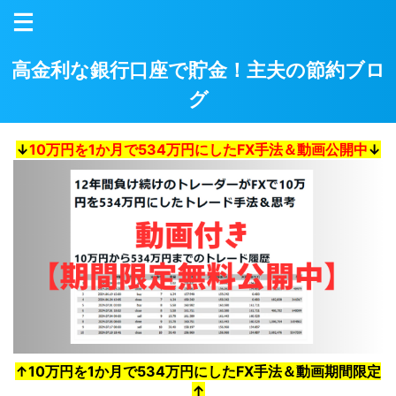
高金利な銀行口座で貯金！主夫の節約ブロ
グ
↓
10万円を1か月で534万円にしたFX手法＆動画公開中
↓
↑10万円を1か月で534万円にしたFX手法＆動画期間限定
↑