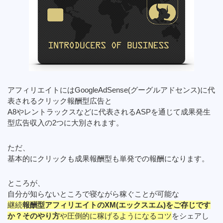
アフィリエイトにはGoogleAdSense(グーグルアドセンス)に代
表されるクリック報酬型広告と
A8やレントラックスなどに代表されるASPを通じて成果発生
型広告収入の2つに大別されます。
ただ、
基本的にクリックも成果報酬型も単発での報酬になります。
ところが、
自分が知らないところで寝ながら稼ぐことが可能な
継続
報酬型アフィリエイトのXM(エックスエム)をご存じです
か？そのやり方
や圧倒的に稼げるようになるコツ
をシェアし