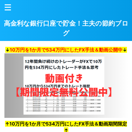
高金利な銀行口座で貯金！主夫の節約ブロ
グ
↓
10万円を1か月で534万円にしたFX手法＆動画公開中
↓
↑10万円を1か月で534万円にしたFX手法＆動画期間限定
↑