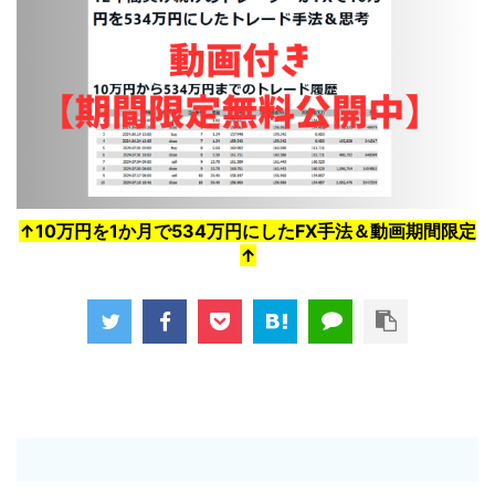
↑10万円を1か月で534万円にしたFX手法＆動画期間限定
↑