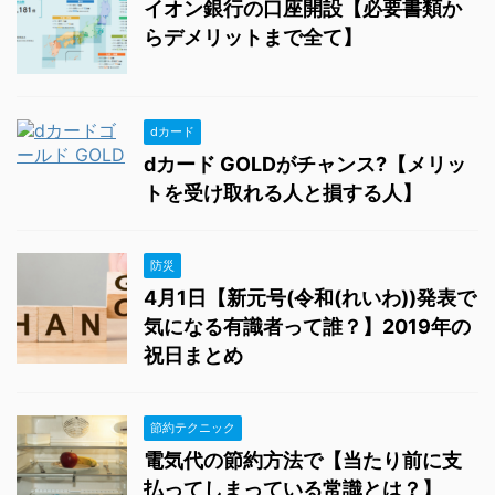
イオン銀行の口座開設【必要書類か
らデメリットまで全て】
dカード
dカード GOLDがチャンス?【メリッ
トを受け取れる人と損する人】
防災
4月1日【新元号(令和(れいわ))発表で
気になる有識者って誰？】2019年の
祝日まとめ
節約テクニック
電気代の節約方法で【当たり前に支
払ってしまっている常識とは？】