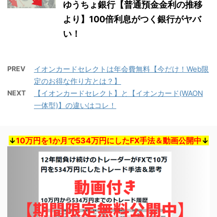
ゆうちょ銀行【普通預金金利の推移
より】100倍利息がつく銀行がヤバ
い！
PREV
イオンカードセレクトは年会費無料【今だけ！Web限
定のお得な作り方とは？】
NEXT
【イオンカードセレクト】と【イオンカード(WAON
一体型)】の違いはコレ！
↓
10万円を1か月で534万円にしたFX手法＆動画公開中
↓