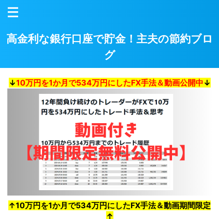
高金利な銀行口座で貯金！主夫の節約ブロ
グ
↓
10万円を1か月で534万円にしたFX手法＆動画公開中
↓
↑10万円を1か月で534万円にしたFX手法＆動画期間限定
↑