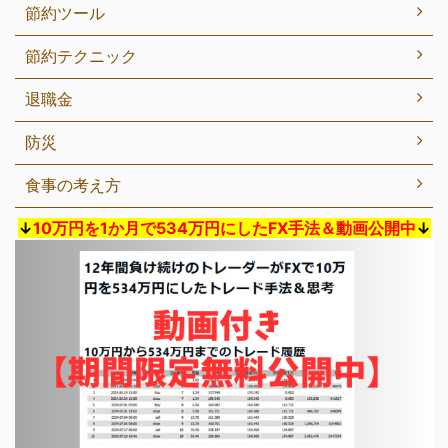
節約ツール
節約テクニック
退職金
防災
食事の考え方
↓
10万円を1か月で534万円にしたFX手法＆動画公開中
↓