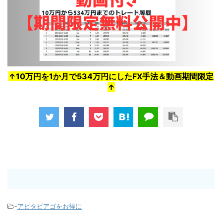
↑10万円を1か月で534万円にしたFX手法＆動画期間限定
↑
-
アピタピアゴをお得に