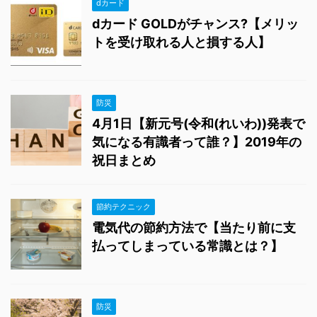
dカード
dカード GOLDがチャンス?【メリッ
トを受け取れる人と損する人】
防災
4月1日【新元号(令和(れいわ))発表で
気になる有識者って誰？】2019年の
祝日まとめ
節約テクニック
電気代の節約方法で【当たり前に支
払ってしまっている常識とは？】
防災