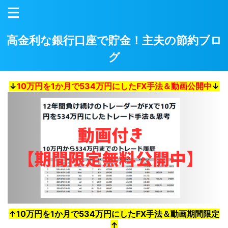
高金利な銀行口座で貯金！主夫の節約ブロ
グ
↓
10万円を1か月で534万円にしたFX手法＆動画公開中
↓
↑10万円を1か月で534万円にしたFX手法＆動画期間限定
↑