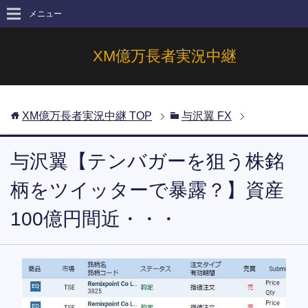
メニュー
XM億万長者実況中継
XM億万長者実況中継
TOP
与沢翼 FX
与沢翼【テンバガーを狙う株銘
柄をツイッターで暴露？】資産
100億円間近・・・