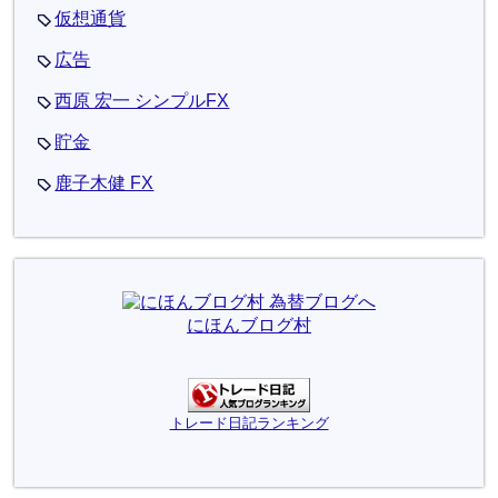
仮想通貨
広告
西原 宏一 シンプルFX
貯金
鹿子木健 FX
にほんブログ村
トレード日記ランキング