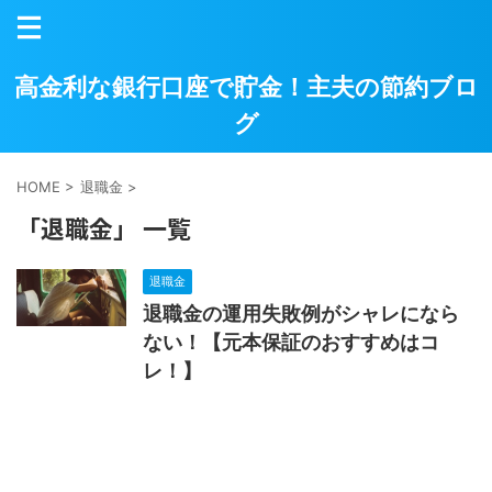
高金利な銀行口座で貯金！主夫の節約ブロ
グ
HOME
>
退職金
>
「退職金」 一覧
退職金
退職金の運用失敗例がシャレになら
ない！【元本保証のおすすめはコ
レ！】