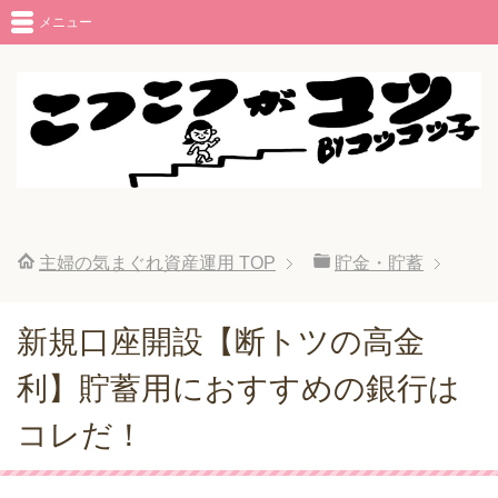
メニュー
主婦の気まぐれ資産運用
TOP
貯金・貯蓄
新規口座開設【断トツの高金
利】貯蓄用におすすめの銀行は
コレだ！