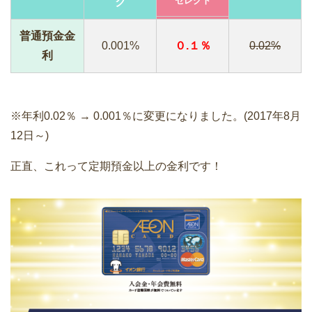
セレクト
ク
普通預金金
0.001%
０.１％
0.02%
利
※年利0.02％ → 0.001％に
変更
になりました。(2017年8月
12日～)
正直、これって定期預金以上の金利です！