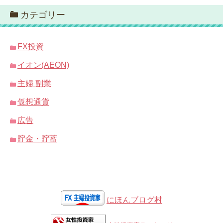
カテゴリー
FX投資
イオン(AEON)
主婦 副業
仮想通貨
広告
貯金・貯蓄
にほんブログ村