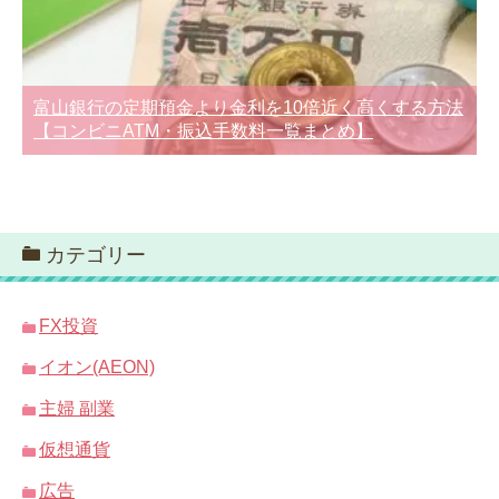
富山銀行の定期預金より金利を10倍近く高くする方法
【コンビニATM・振込手数料一覧まとめ】
カテゴリー
FX投資
イオン(AEON)
主婦 副業
仮想通貨
広告