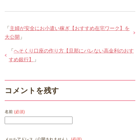
「
主婦が安全にお小遣い稼ぎ【おすすめ在宅ワーク】を
大公開
」
「
へそくり口座の作り方【旦那にバレない高金利のおす
すめ銀行】
」
コメントを残す
名前
(必須)
メールアドレス（公開されません）
(必須)